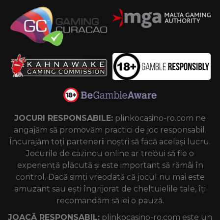
JOCURI RESPONSABILE:
plinkocasino-ro.com ne
angajăm să promovăm practici de joc responsabil.
Încurajăm toți partenerii noștri să facă același lucru.
Jocurile de cazinou online ar trebui să fie o
experiență plăcută și este important să rămâi în
control. Dacă simți vreodată că jocul nu mai este
amuzant sau ești îngrijorat de cheltuielile tale, îți
recomandăm să iei o pauză.
JOACĂ RESPONSABIL:
plinkocasino-ro.com este un