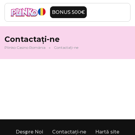
BONUS 500€
Contactați-ne
Plinko Casino România
»
Contactați-ne
Despre Noi
Contactați-ne
Hartă site