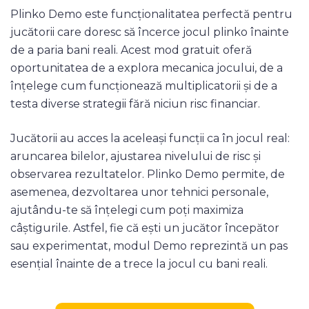
Plinko Demo este funcționalitatea perfectă pentru
jucătorii care doresc să încerce jocul plinko înainte
de a paria bani reali. Acest mod gratuit oferă
oportunitatea de a explora mecanica jocului, de a
înțelege cum funcționează multiplicatorii și de a
testa diverse strategii fără niciun risc financiar.
Jucătorii au acces la aceleași funcții ca în jocul real:
aruncarea bilelor, ajustarea nivelului de risc și
observarea rezultatelor. Plinko Demo permite, de
asemenea, dezvoltarea unor tehnici personale,
ajutându-te să înțelegi cum poți maximiza
câștigurile. Astfel, fie că ești un jucător începător
sau experimentat, modul Demo reprezintă un pas
esențial înainte de a trece la jocul cu bani reali.