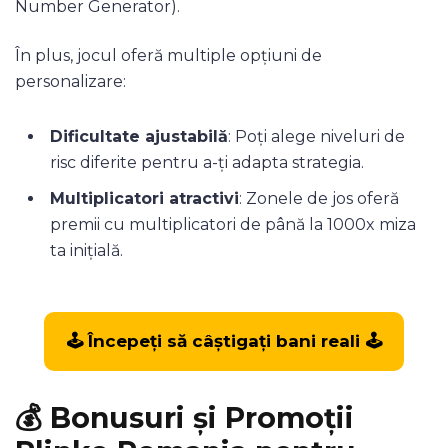
Number Generator).
În plus, jocul oferă multiple opțiuni de
personalizare:
Dificultate ajustabilă
: Poți alege niveluri de
risc diferite pentru a-ți adapta strategia.
Multiplicatori atractivi
: Zonele de jos oferă
premii cu multiplicatori de până la 1000x miza
ta inițială.
🕹️ Începeți să câștigați bani reali 🕹️
💰 Bonusuri și Promoții