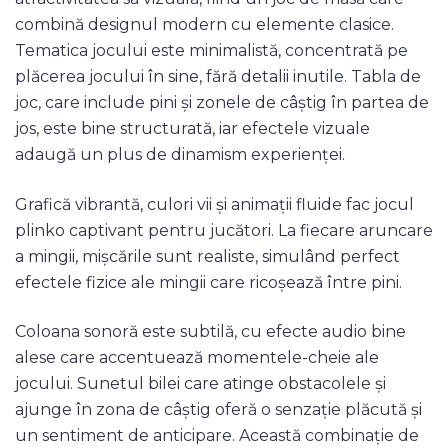
combină designul modern cu elemente clasice.
Tematica jocului este minimalistă, concentrată pe
plăcerea jocului în sine, fără detalii inutile. Tabla de
joc, care include pini și zonele de câștig în partea de
jos, este bine structurată, iar efectele vizuale
adaugă un plus de dinamism experienței.
Grafică vibrantă, culori vii și animații fluide fac jocul
plinko captivant pentru jucători. La fiecare aruncare
a mingii, mișcările sunt realiste, simulând perfect
efectele fizice ale mingii care ricoșează între pini.
Coloana sonoră este subtilă, cu efecte audio bine
alese care accentuează momentele-cheie ale
jocului. Sunetul bilei care atinge obstacolele și
ajunge în zona de câștig oferă o senzație plăcută și
un sentiment de anticipare. Această combinație de