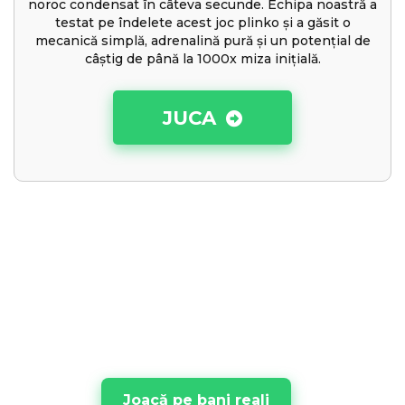
noroc condensat în câteva secunde. Echipa noastră a
testat pe îndelete acest joc plinko și a găsit o
mecanică simplă, adrenalină pură și un potențial de
câștig de până la 1000x miza inițială.
JUCA
Joacă pe bani reali