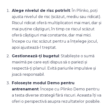
Alege nivelul de risc potrivit
: În Plinko, poți
ajusta nivelul de risc (scăzut, mediu sau ridicat).
Riscul ridicat oferă multiplicatori mai mari, dar și
mai puține câștiguri, în timp ce riscul scăzut
oferă câștiguri mai constante, dar mai mici.
Începe cu risc scăzut pentru a înțelege jocul,
apoi ajustează-l treptat.
Gestionează-ți bugetul
: Stabilește o sumă
maximă pe care ești dispus să o pariezi și
respectă-ți planul. Evită pariurile impulsive și
joacă responsabil.
Folosește modul Demo pentru
antrenament
: Începe cu Plinko Demo pentru
a testa diverse strategii fără riscuri. Aceasta îți va
oferi o perspectivă asupra rezultatelor posibile.