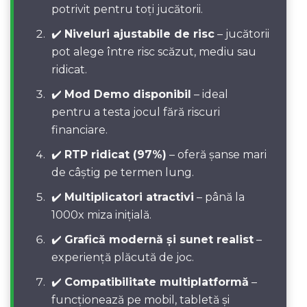
potrivit pentru toți jucătorii.
✔️
Niveluri ajustabile de risc
– jucătorii
pot alege între risc scăzut, mediu sau
ridicat.
✔️
Mod Demo disponibil
– ideal
pentru a testa jocul fără riscuri
financiare.
✔️
RTP ridicat (97%)
– oferă șanse mari
de câștig pe termen lung.
✔️
Multiplicatori atractivi
– până la
1000x miza inițială.
✔️
Grafică modernă și sunet realist
–
experiență plăcută de joc.
✔️
Compatibilitate multiplatformă
–
funcționează pe mobil, tabletă și