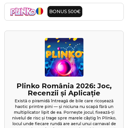
BONUS 500€
Plinko România 2026: Joc,
Recenzii și Aplicație
Există o piramidă întreagă de bile care ricoșează
haotic printre pini — și niciuna nu scapă fără un
multiplicator lipit de ea. Pornește jocul, fixează-ți
nivelul de risc și trage spre marele câștig în Plinko,
locul unde fiecare rundă are aerul unui carnaval de