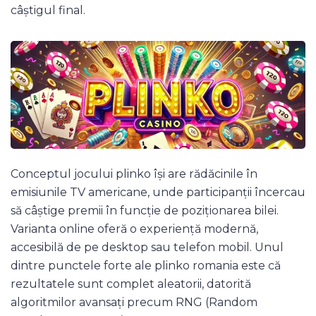
câștigul final.
Conceptul jocului plinko își are rădăcinile în
emisiunile TV americane, unde participanții încercau
să câștige premii în funcție de poziționarea bilei.
Varianta online oferă o experiență modernă,
accesibilă de pe desktop sau telefon mobil. Unul
dintre punctele forte ale plinko romania este că
rezultatele sunt complet aleatorii, datorită
algoritmilor avansați precum RNG (Random