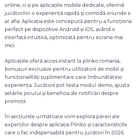
online, ci și pe aplicațiile mobile dedicate, oferind
jucătorilor o experiență rapidă și comodă oriunde s-
ar afla. Aplicația este concepută pentru a funcționa
perfect pe dispozitive Android și iOS, având o
interfață intuitivă, optimizată pentru ecrane mai
mici.
Aplicațiile oferă acces instant la plinko romania,
bonusuri exclusive pentru utilizatorii de mobil și
funcționalități suplimentare care îmbunătățesc
experiența. Jucătorii pot testa modul demo, ajusta
setările jocului și beneficia de notificări despre
promoții.
În secțiunile următoare vom explora păreri ale
experților despre aplicația Plinko și caracteristicile
care o fac indispensabilă pentru jucători în 2026.