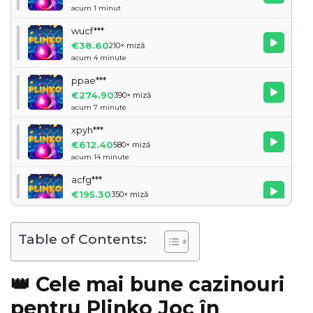
acum 1 minut
wucf***
€38.60
210× miză
acum 4 minute
ppae***
€274.90
390× miză
acum 7 minute
xpyh***
€612.40
580× miză
acum 14 minute
acfg***
€195.30
350× miză
acum 20 minute
pyac***
Table of Contents:
€10000.00
1000× miză
acum 27 minute
👑 Cele mai bune cazinouri
sjop***
€480.75
460× miză
pentru Plinko Joc în
acum 35 minute